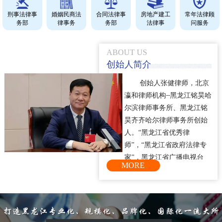
刑事法律事
婚姻民商法
合同法律事
房地产建工
常年法律顾
务部
律事务
务部
法律事
问服务
ABOUT US
创始人简介
创始人
，
张健律师
北京
瀛和律师机构
--
黑龙江铭昊哈
事务所、黑龙江铭
尔滨律师
昊
律师
齐齐哈尔
事务所创始
“
人。
黑龙江省优秀律
”
“
师
，
黑龙江省政府法律专
”
家
，黑龙江省广播电视台
MORE
“
《党风政风》
节目评论
”
“
员
，
齐齐哈尔市政府法律
”
顾问
、哈尔滨市、齐齐哈尔
市仲裁委仲裁员。张健律师
20
年专注刑事辩护和企业家