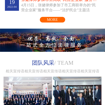
19
4月15日，张健律师参加了市工商联举办的“民
律师辩护词《李某持刀杀人
2022-04
营企业家”服务平台——“法护民企”主题活
已
判处五年有期徒刑》
编入
动。线上线下同步为我...
一书
《中国刑辩大律师》
，
MORE
共同著作有《登峰律途》、
《走进盈科大律师》等。
团队风采
/ TEAM
相关宣传语相关宣传语相关宣传语相关宣传语相关宣传语