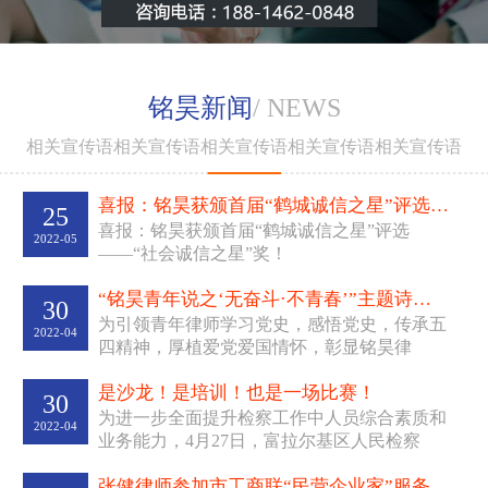
刑事风险防范。
“
为自由呐
喊，为生命辩护
”——
其独特
的辩护风格得到犯罪嫌疑人
铭昊新闻
/ NEWS
及家属的认可。办理过多起
全国性重大影响的大案要
相关宣传语相关宣传语相关宣传语相关宣传语相关宣传语
“
案，曾为呼兰
涉黑四大家族
”
的
案
之首
于某担任辩护人，
喜报：铭昊获颁首届“鹤城诚信之星”评选——“...
25
曾为黑龙江克东
“
崔氏兄
喜报：铭昊获颁首届“鹤城诚信之星”评选
2022-05
弟
”
涉黑案件主犯担任辩护
——“社会诚信之星”奖！
人，曾为原黑龙江电信公司
副总经理、哈尔滨电信公司
“铭昊青年说之‘无奋斗·不青春’”主题诗歌会侧记
30
“
元
总经理梁某
千万
受贿
为引领青年律师学习党史，感悟党史，传承五
2022-04
四精神，厚植爱党爱国情怀，彰显铭昊律
”
案
担任辩护人。张健律师研
所“青年兴则铭昊兴，青年律师...
“
发的法律服务产品
企业家刑
是沙龙！是培训！也是一场比赛！
30
”
事风险防范五大法宝
成为了
为进一步全面提升检察工作中人员综合素质和
2022-04
企业家预防风险、防范刑事
业务能力，4月27日，富拉尔基区人民检察
责任的规范性文件，得到了
院、梅里斯区人民检察院、...
张健律师参加市工商联“民营企业家”服务平台—...
企业家们的一致认可。张健