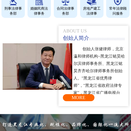
刑事法律事
婚姻民商法
合同法律事
房地产建工
常年法律顾
务部
律事务
务部
法律事
问服务
ABOUT US
创始人简介
创始人
，
张健律师
北京
瀛和律师机构
--
黑龙江铭昊哈
事务所、黑龙江铭
尔滨律师
昊
律师
齐齐哈尔
事务所创始
“
人。
黑龙江省优秀律
”
“
师
，
黑龙江省政府法律专
”
家
，黑龙江省广播电视台
MORE
“
《党风政风》
节目评论
”
“
员
，
齐齐哈尔市政府法律
”
顾问
、哈尔滨市、齐齐哈尔
市仲裁委仲裁员。张健律师
20
年专注刑事辩护和企业家