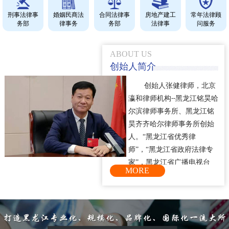
刑事法律事
婚姻民商法
合同法律事
房地产建工
常年法律顾
务部
律事务
务部
法律事
问服务
ABOUT US
创始人简介
创始人
，
张健律师
北京
瀛和律师机构
--
黑龙江铭昊哈
事务所、黑龙江铭
尔滨律师
昊
律师
齐齐哈尔
事务所创始
“
人。
黑龙江省优秀律
”
“
师
，
黑龙江省政府法律专
”
家
，黑龙江省广播电视台
MORE
“
《党风政风》
节目评论
”
“
员
，
齐齐哈尔市政府法律
”
顾问
、哈尔滨市、齐齐哈尔
市仲裁委仲裁员。张健律师
20
年专注刑事辩护和企业家