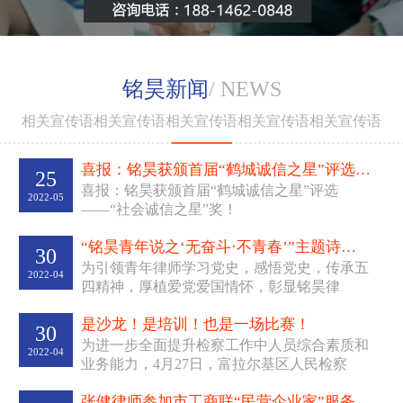
刑事风险防范。
“
为自由呐
喊，为生命辩护
”——
其独特
的辩护风格得到犯罪嫌疑人
铭昊新闻
/ NEWS
及家属的认可。办理过多起
全国性重大影响的大案要
相关宣传语相关宣传语相关宣传语相关宣传语相关宣传语
“
案，曾为呼兰
涉黑四大家族
”
的
案
之首
于某担任辩护人，
喜报：铭昊获颁首届“鹤城诚信之星”评选——“...
25
曾为黑龙江克东
“
崔氏兄
喜报：铭昊获颁首届“鹤城诚信之星”评选
2022-05
弟
”
涉黑案件主犯担任辩护
——“社会诚信之星”奖！
人，曾为原黑龙江电信公司
副总经理、哈尔滨电信公司
“铭昊青年说之‘无奋斗·不青春’”主题诗歌会侧记
30
“
元
总经理梁某
千万
受贿
为引领青年律师学习党史，感悟党史，传承五
2022-04
四精神，厚植爱党爱国情怀，彰显铭昊律
”
案
担任辩护人。张健律师研
所“青年兴则铭昊兴，青年律师...
“
发的法律服务产品
企业家刑
是沙龙！是培训！也是一场比赛！
30
”
事风险防范五大法宝
成为了
为进一步全面提升检察工作中人员综合素质和
2022-04
企业家预防风险、防范刑事
业务能力，4月27日，富拉尔基区人民检察
责任的规范性文件，得到了
院、梅里斯区人民检察院、...
张健律师参加市工商联“民营企业家”服务平台—...
企业家们的一致认可。张健