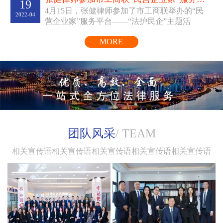
19
4月15日，张健律师参加了市工商联举办的“民
律师辩护词《李某持刀杀人
2022-04
营企业家”服务平台——“法护民企”主题活
已
判处五年有期徒刑》
编入
动。线上线下同步为我...
一书
《中国刑辩大律师》
，
MORE
共同著作有《登峰律途》、
《走进盈科大律师》等。
团队风采
/ TEAM
相关宣传语相关宣传语相关宣传语相关宣传语相关宣传语