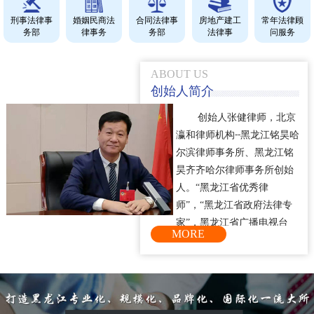
刑事法律事
婚姻民商法
合同法律事
房地产建工
常年法律顾
务部
律事务
务部
法律事
问服务
ABOUT US
创始人简介
创始人
，
张健律师
北京
瀛和律师机构
--
黑龙江铭昊哈
事务所、黑龙江铭
尔滨律师
昊
律师
齐齐哈尔
事务所创始
“
人。
黑龙江省优秀律
”
“
师
，
黑龙江省政府法律专
”
家
，黑龙江省广播电视台
MORE
“
《党风政风》
节目评论
”
“
员
，
齐齐哈尔市政府法律
”
顾问
、哈尔滨市、齐齐哈尔
市仲裁委仲裁员。张健律师
20
年专注刑事辩护和企业家