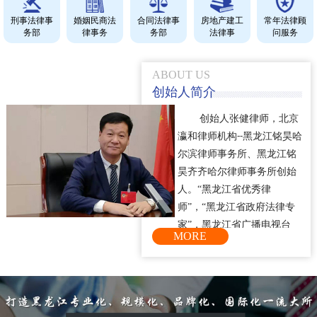
刑事法律事
婚姻民商法
合同法律事
房地产建工
常年法律顾
务部
律事务
务部
法律事
问服务
ABOUT US
创始人简介
创始人
，
张健律师
北京
瀛和律师机构
--
黑龙江铭昊哈
事务所、黑龙江铭
尔滨律师
昊
律师
齐齐哈尔
事务所创始
“
人。
黑龙江省优秀律
”
“
师
，
黑龙江省政府法律专
”
家
，黑龙江省广播电视台
MORE
“
《党风政风》
节目评论
”
“
员
，
齐齐哈尔市政府法律
”
顾问
、哈尔滨市、齐齐哈尔
市仲裁委仲裁员。张健律师
20
年专注刑事辩护和企业家