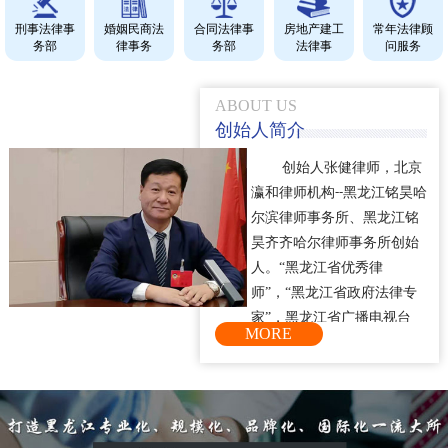
刑事法律事
婚姻民商法
合同法律事
房地产建工
常年法律顾
务部
律事务
务部
法律事
问服务
ABOUT US
创始人简介
创始人
，
张健律师
北京
瀛和律师机构
--
黑龙江铭昊哈
事务所、黑龙江铭
尔滨律师
昊
律师
齐齐哈尔
事务所创始
“
人。
黑龙江省优秀律
”
“
师
，
黑龙江省政府法律专
”
家
，黑龙江省广播电视台
MORE
“
《党风政风》
节目评论
”
“
员
，
齐齐哈尔市政府法律
”
顾问
、哈尔滨市、齐齐哈尔
市仲裁委仲裁员。张健律师
20
年专注刑事辩护和企业家