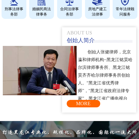
刑事法律事
婚姻民商法
合同法律事
房地产建工
常年法律顾
务部
律事务
务部
法律事
问服务
ABOUT US
创始人简介
创始人
，
张健律师
北京
瀛和律师机构
--
黑龙江铭昊哈
事务所、黑龙江铭
尔滨律师
昊
律师
齐齐哈尔
事务所创始
“
人。
黑龙江省优秀律
”
“
师
，
黑龙江省政府法律专
”
家
，黑龙江省广播电视台
MORE
“
《党风政风》
节目评论
”
“
员
，
齐齐哈尔市政府法律
”
顾问
、哈尔滨市、齐齐哈尔
市仲裁委仲裁员。张健律师
20
年专注刑事辩护和企业家