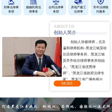
刑事法律事
婚姻民商法
合同法律事
房地产建工
常年法律顾
务部
律事务
务部
法律事
问服务
ABOUT US
创始人简介
创始人
，
张健律师
北京
瀛和律师机构
--
黑龙江铭昊哈
事务所、黑龙江铭
尔滨律师
昊
律师
齐齐哈尔
事务所创始
“
人。
黑龙江省优秀律
”
“
师
，
黑龙江省政府法律专
”
家
，黑龙江省广播电视台
MORE
“
《党风政风》
节目评论
”
“
员
，
齐齐哈尔市政府法律
”
顾问
、哈尔滨市、齐齐哈尔
市仲裁委仲裁员。张健律师
20
年专注刑事辩护和企业家