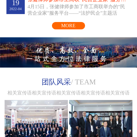
19
4月15日，张健律师参加了市工商联举办的“民
律师辩护词《李某持刀杀人
2022-04
营企业家”服务平台——“法护民企”主题活
已
判处五年有期徒刑》
编入
动。线上线下同步为我...
一书
《中国刑辩大律师》
，
MORE
共同著作有《登峰律途》、
《走进盈科大律师》等。
团队风采
/ TEAM
相关宣传语相关宣传语相关宣传语相关宣传语相关宣传语