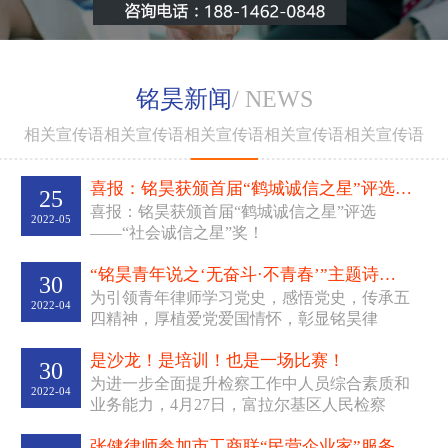
刑事风险防范。
“
为自由呐
喊，为生命辩护
”——
其独特
的辩护风格得到犯罪嫌疑人
铭昊新闻
/ NEWS
及家属的认可。办理过多起
全国性重大影响的大案要
相关宣传语相关宣传语相关宣传语相关宣传语相关宣传语
“
案，曾为呼兰
涉黑四大家族
”
的
案
之首
于某担任辩护人，
喜报：铭昊获颁首届“鹤城诚信之星”评选——“...
25
曾为黑龙江克东
“
崔氏兄
喜报：铭昊获颁首届“鹤城诚信之星”评选
2022-05
弟
”
涉黑案件主犯担任辩护
——“社会诚信之星”奖！
人，曾为原黑龙江电信公司
副总经理、哈尔滨电信公司
“铭昊青年说之‘无奋斗·不青春’”主题诗歌会侧记
30
“
元
总经理梁某
千万
受贿
为引领青年律师学习党史，感悟党史，传承五
2022-04
四精神，厚植爱党爱国情怀，彰显铭昊律
”
案
担任辩护人。张健律师研
所“青年兴则铭昊兴，青年律师...
“
发的法律服务产品
企业家刑
是沙龙！是培训！也是一场比赛！
30
”
事风险防范五大法宝
成为了
为进一步全面提升检察工作中人员综合素质和
2022-04
企业家预防风险、防范刑事
业务能力，4月27日，富拉尔基区人民检察
责任的规范性文件，得到了
院、梅里斯区人民检察院、...
张健律师参加市工商联“民营企业家”服务平台—...
企业家们的一致认可。张健